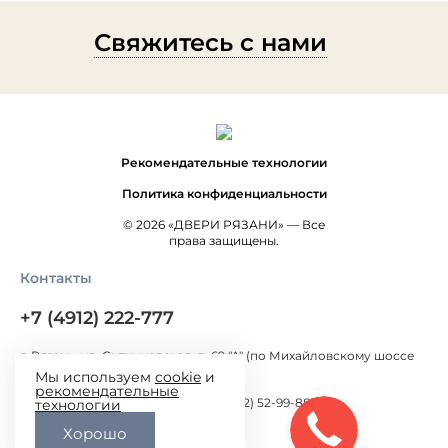
Свяжитесь с нами
Рекомендательные технологии
Политика конфиденциальности
© 2026 «ДВЕРИ РЯЗАНИ» — Все
права защищены.
Контакты
+7 (4912) 222-777
г. Рязань, ул. Ситниковская, д. 69 "А" (по Михайловскому шоссе
300 метров от Окружной дороги)
Мы используем
cookie
и
рекомендательные
г. Рязань, ул. Большая, д.100 (+7 (4912) 52-99-88)
технологии
Хорошо
pavelrzn@mail.ru