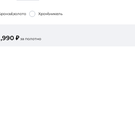
СБ-ВС — с 9:00 до 16:00
Тел.
+7 (4912) 52-99-88
Бронза\золото
Хром\никель
1,990 ₽
за полотно