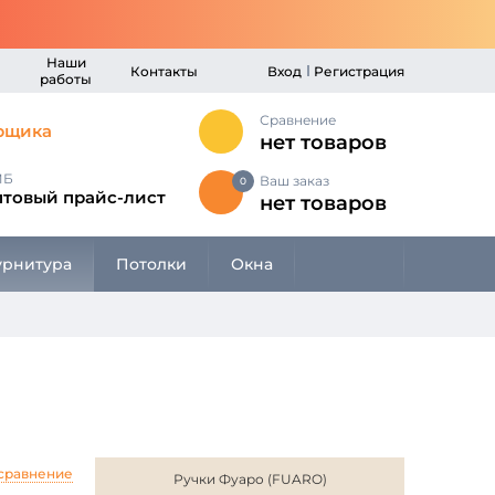
Наши
Контакты
Вход
Регистрация
работы
Сравнение
рщика
нет товаров
МБ
Ваш заказ
0
птовый прайс-лист
нет товаров
рнитура
Потолки
Окна
 сравнение
Ручки Фуаро (FUARO)