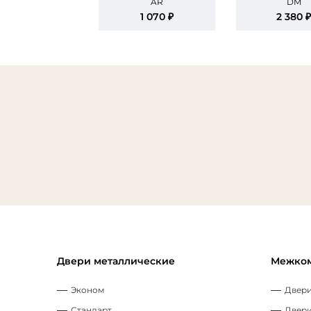
AR
DM
1 070 ₽
2 380 
Двери металлические
Межком
Эконом
Двери
Стандарт
Двери