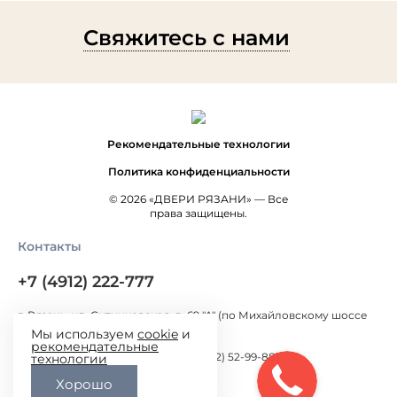
Свяжитесь с нами
Рекомендательные технологии
Политика конфиденциальности
© 2026 «ДВЕРИ РЯЗАНИ» — Все
права защищены.
Контакты
+7 (4912) 222-777
г. Рязань, ул. Ситниковская, д. 69 "А" (по Михайловскому шоссе
300 метров от Окружной дороги)
Мы используем
cookie
и
рекомендательные
г. Рязань, ул. Большая, д.100 (+7 (4912) 52-99-88)
технологии
Хорошо
pavelrzn@mail.ru