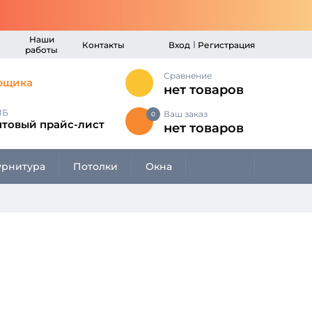
Наши
Контакты
Вход
Регистрация
работы
Сравнение
рщика
нет товаров
МБ
Ваш заказ
0
птовый прайс-лист
нет товаров
рнитура
Потолки
Окна