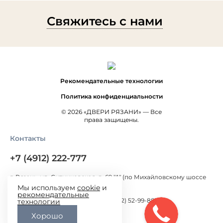
Свяжитесь с нами
Рекомендательные технологии
Политика конфиденциальности
© 2026 «ДВЕРИ РЯЗАНИ» — Все
права защищены.
Контакты
+7 (4912) 222-777
г. Рязань, ул. Ситниковская, д. 69 "А" (по Михайловскому шоссе
300 метров от Окружной дороги)
Мы используем
cookie
и
рекомендательные
г. Рязань, ул. Большая, д.100 (+7 (4912) 52-99-88)
технологии
Хорошо
pavelrzn@mail.ru