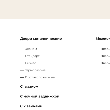
Двери металлические
Межком
Эконом
Двери
Стандарт
Двери
Бизнес
Двери
Терморазрыв
Противопожарные
С глазком
С ночной задвижкой
С 2 замками