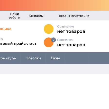
Наши
Контакты
Вход
Регистрация
работы
Сравнение
рщика
нет товаров
МБ
Ваш заказ
0
птовый прайс-лист
нет товаров
рнитура
Потолки
Окна