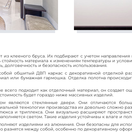
из клееного бруса. Их подбирают с учетом направления в
 стойкость материала к изменениям температуры и услови
ь, долговечность и безопасность использования.
собой обшитый ДВП каркас с декоративной отделкой разн
риал или бумажная гармошка. Отделка полотна происходи
 всего подходит как отделочный материал, он создает 
стоимость будет гораздо ниже массивных изделий.
ом являются стеклянные двери. Они отличаются больш
иальной технологии производства их довольно сложно раз
олюкса и триплекса. Они визуально расширяют пространс
наполняется светом. Такие изделия устойчивы к влаге и по
олняют изделиями из алюминия. Они безопасны для испол
о разнятся между собой, особенно по декоративному офор