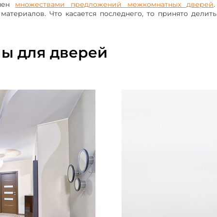
лнен
множествами предложений межкомнатных дверей
СБ-ВС — с 9:00 до 16:00
материалов. Что касается последнего, то принято делить
Тел.
+7 (4912) 52-99-88
ы для дверей