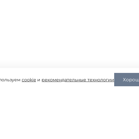
Хоро
пользуем
cookie
и
рекомендательные технологии
Контакты
+7 (4912) 222-777
г. Рязань, ул. Ситниковская, д. 69 "А" (по Михайловскому
шоссе 300 метров от Окружной дороги)
г. Рязань, ул. Большая, д.100 (+7 (4912) 52-99-88)
pavelrzn@mail.ru