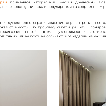
ерей
применяют натуральный массив древесины. Благ
СБ-ВС — с 9:00 до 16:00
, такие конструкции стали популярными на современном р
Тел.
+7 (4912) 52-99-88
атки, существенно ограничивающие спрос. Прежде всего,
сокая стоимость. Эту проблему смогли решить шпониро
оторая сочетает в себе оптимальную стоимость и высокие к
лотна из шпона почти не отличаются от изделий из массив