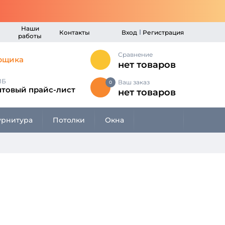
Наши
Контакты
Вход
Регистрация
работы
Сравнение
рщика
нет товаров
МБ
Ваш заказ
0
птовый прайс-лист
нет товаров
рнитура
Потолки
Окна