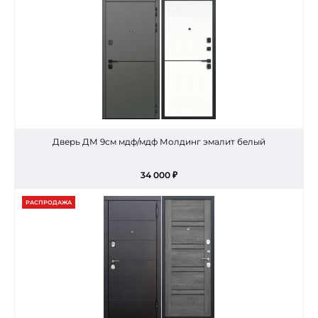
Дверь ДМ 9см мдф/мдф Молдинг эмалит белый
34 000 ₽
РАСПРОДАЖА