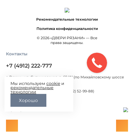
Рекомендательные технологии
Политика конфиденциальности
© 2026 «ДВЕРИ РЯЗАНИ» — Все
права защищены.
Контакты
+7 (4912) 222-777
г. Рязань, ул. Ситниковская, д. 69 "А" (по Михайловскому шоссе
300 метров от Окружной дороги)
Мы используем
cookie
и
рекомендательные
г. Рязань, ул. Большая, д.100 (+7 (4912) 52-99-88)
технологии
Хорошо
pavelrzn@mail.ru
Карта проезда