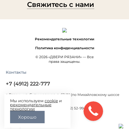
Свяжитесь с нами
Рекомендательные технологии
Политика конфиденциальности
© 2026 «ДВЕРИ РЯЗАНИ» — Все
права защищены.
Контакты
+7 (4912) 222-777
г. Рязань, ул. Ситниковская, д. 69 "А" (по Михайловскому шоссе
300 метров от Окружной дороги)
Мы используем
cookie
и
рекомендательные
г. Рязань, ул. Большая, д.100 (+7 (4912) 52-99-88)
технологии
Хорошо
pavelrzn@mail.ru
Карта проезда