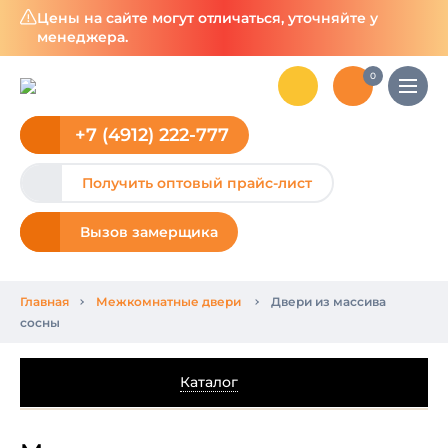
Цены на сайте могут отличаться, уточняйте у
менеджера.
0
+7 (4912) 222-777
Получить оптовый прайс-лист
Вызов замерщика
Главная
Межкомнатные двери
Двери из массива
сосны
Каталог