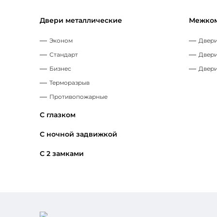
Двери металлические
Межком
Эконом
Двери
Стандарт
Двери
Бизнес
Двери
Терморазрыв
Противопожарные
С глазком
С ночной задвижкой
С 2 замками