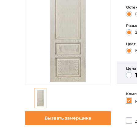
Осте
Разм
Цвет
Цена
Комп
Вызвать замерщика