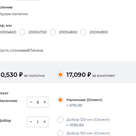
СБ-ВС — с 9:00 до 16:00
кление
Тел.
+7 (4912) 52-99-88
Глухое полотно
ер, мм
2000х600
2000х700
2000х800
2000х900
Кость слоновая\Патина
10,530 ₽
17,090 ₽
за полотно
за комплект
лект
Наличник (Олимп)
Наличник
+ 670.00
Добор 120 мм (Олимп)
Добор
+ 1030.00
Добор 150 мм (Олимп)