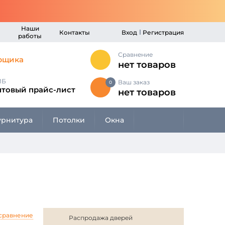
Наши
Контакты
Вход
Регистрация
работы
Сравнение
рщика
нет товаров
МБ
Ваш заказ
0
птовый прайс-лист
нет товаров
рнитура
Потолки
Окна
 сравнение
Распродажа дверей