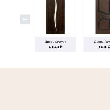
Дверь Силуэт
Дверь Га
6 640 ₽
9 030 