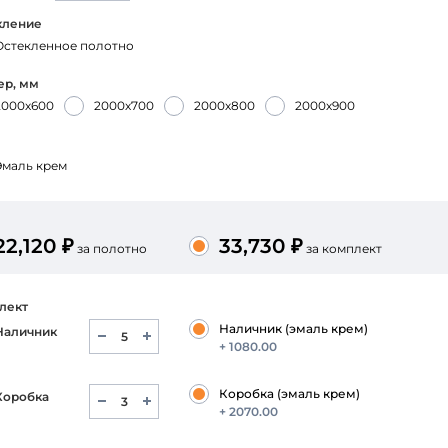
СБ-ВС — с 9:00 до 16:00
кление
Тел.
+7 (4912) 52-99-88
Остекленное полотно
ер, мм
2000х600
2000х700
2000х800
2000х900
Эмаль крем
22,120 ₽
33,730 ₽
за полотно
за комплект
лект
Наличник (эмаль крем)
Наличник
+ 1080.00
Коробка (эмаль крем)
Коробка
+ 2070.00