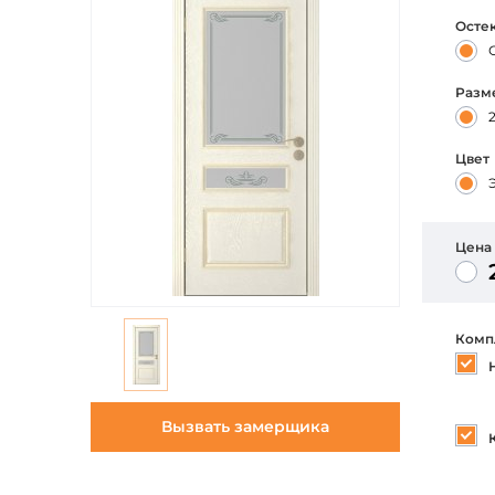
Осте
Разм
Цвет
Цена
Комп
Вызвать замерщика