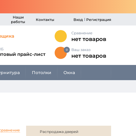
Наши
Контакты
Вход
Регистрация
работы
Сравнение
рщика
нет товаров
МБ
Ваш заказ
0
птовый прайс-лист
нет товаров
рнитура
Потолки
Окна
 сравнение
Распродажа дверей