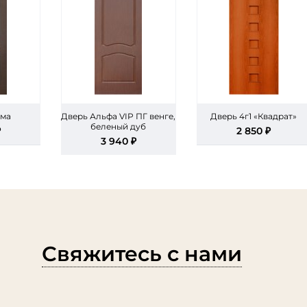
мма
Дверь Альфа VIP ПГ венге,
Дверь 4г1 «Квадрат»
беленый дуб
₽
2 850 ₽
3 940 ₽
Свяжитесь с нами