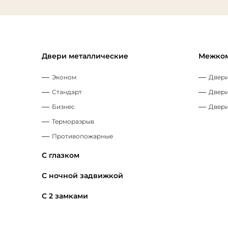
Двери металлические
Межком
Эконом
Двери
Стандарт
Двери
Бизнес
Двери
Терморазрыв
Противопожарные
С глазком
С ночной задвижкой
С 2 замками