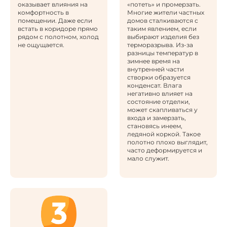
оказывает влияния на
«потеть» и промерзать.
комфортность в
Многие жители частных
помещении. Даже если
домов сталкиваются с
встать в коридоре прямо
таким явлением, если
рядом с полотном, холод
выбирают изделия без
не ощущается.
терморазрыва. Из-за
разницы температур в
зимнее время на
внутренней части
створки образуется
конденсат. Влага
негативно влияет на
состояние отделки,
может скапливаться у
входа и замерзать,
становясь инеем,
ледяной коркой. Такое
полотно плохо выглядит,
часто деформируется и
мало служит.