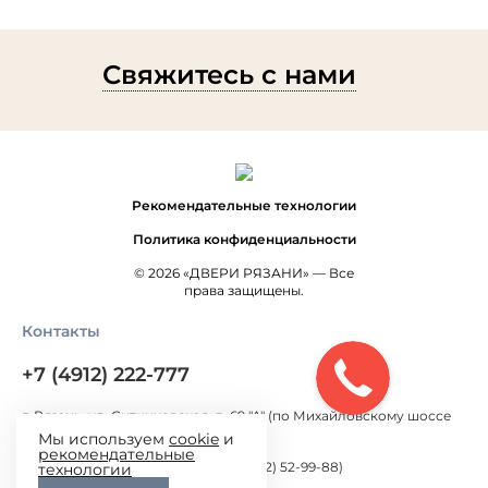
Свяжитесь с нами
Рекомендательные технологии
Политика конфиденциальности
© 2026 «ДВЕРИ РЯЗАНИ» — Все
права защищены.
Контакты
+7 (4912) 222-777
г. Рязань, ул. Ситниковская, д. 69 "А" (по Михайловскому шоссе
300 метров от Окружной дороги)
Мы используем
cookie
и
рекомендательные
г. Рязань, ул. Большая, д.100 (+7 (4912) 52-99-88)
технологии