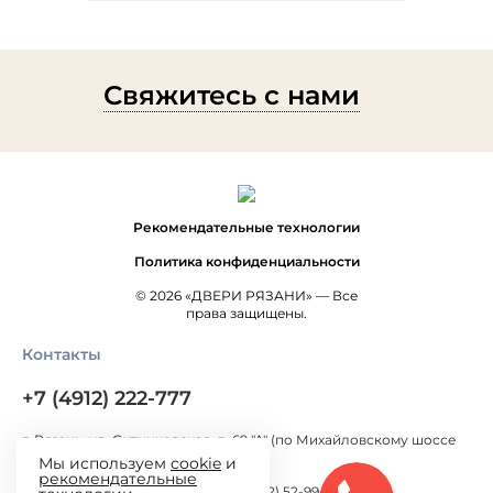
Свяжитесь с нами
Рекомендательные технологии
Политика конфиденциальности
© 2026 «ДВЕРИ РЯЗАНИ» — Все
права защищены.
Контакты
+7 (4912) 222-777
г. Рязань, ул. Ситниковская, д. 69 "А" (по Михайловскому шоссе
300 метров от Окружной дороги)
Мы используем
cookie
и
рекомендательные
г. Рязань, ул. Большая, д.100 (+7 (4912) 52-99-88)